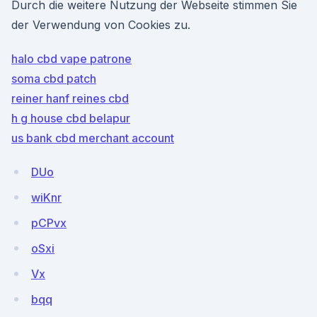
Durch die weitere Nutzung der Webseite stimmen Sie
der Verwendung von Cookies zu.
halo cbd vape patrone
soma cbd patch
reiner hanf reines cbd
h g house cbd belapur
us bank cbd merchant account
DUo
wiKnr
pCPvx
oSxi
Vx
bqq