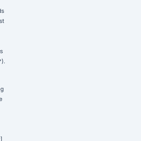
ds
st
ds
).
ig
e
]