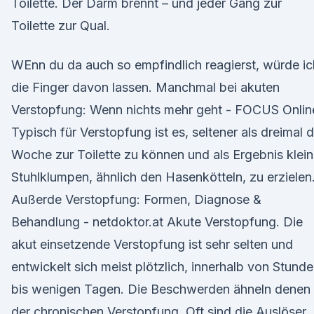
Toilette. Der Darm brennt – und jeder Gang zur
Toilette zur Qual.
WEnn du da auch so empfindlich reagierst, würde ic
die Finger davon lassen. Manchmal bei akuten
Verstopfung: Wenn nichts mehr geht - FOCUS Onlin
Typisch für Verstopfung ist es, seltener als dreimal d
Woche zur Toilette zu können und als Ergebnis klei
Stuhlklumpen, ähnlich den Hasenkötteln, zu erzielen
Außerde Verstopfung: Formen, Diagnose &
Behandlung - netdoktor.at Akute Verstopfung. Die
akut einsetzende Verstopfung ist sehr selten und
entwickelt sich meist plötzlich, innerhalb von Stund
bis wenigen Tagen. Die Beschwerden ähneln denen
der chronischen Verstopfung. Oft sind die Auslöser