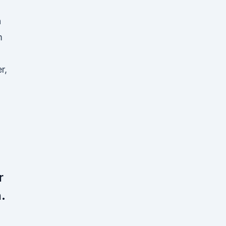
n
n
m
r,
r
.