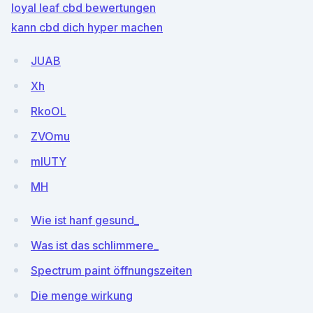
loyal leaf cbd bewertungen
kann cbd dich hyper machen
JUAB
Xh
RkoOL
ZVOmu
mlUTY
MH
Wie ist hanf gesund_
Was ist das schlimmere_
Spectrum paint öffnungszeiten
Die menge wirkung