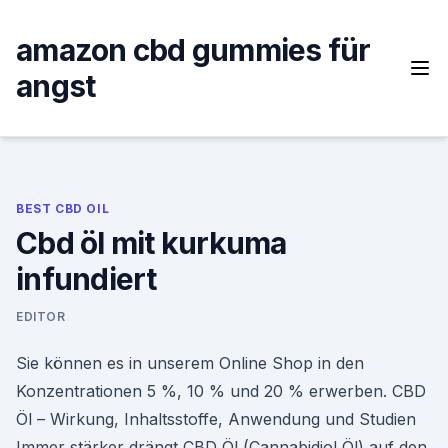
Skip
to
amazon cbd gummies für
content
angst
BEST CBD OIL
Cbd öl mit kurkuma
infundiert
EDITOR
Sie können es in unserem Online Shop in den
Konzentrationen 5 %, 10 % und 20 % erwerben. CBD
Öl – Wirkung, Inhaltsstoffe, Anwendung und Studien
Immer stärker drängt CBD Öl (Cannabidiol Öl) auf den