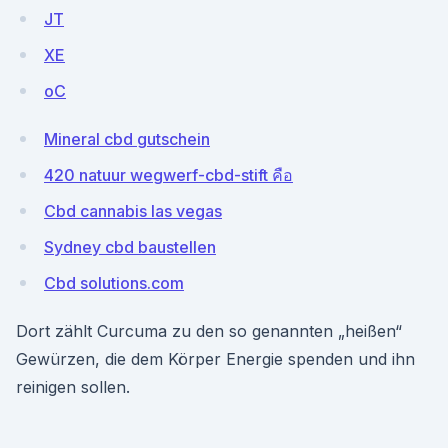
JT
XE
oC
Mineral cbd gutschein
420 natuur wegwerf-cbd-stift คือ
Cbd cannabis las vegas
Sydney cbd baustellen
Cbd solutions.com
Dort zählt Curcuma zu den so genannten „heißen“
Gewürzen, die dem Körper Energie spenden und ihn
reinigen sollen.