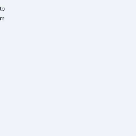
to
um
n