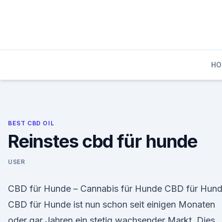
Skip
to
content
HO
BEST CBD OIL
Reinstes cbd für hunde
USER
CBD für Hunde – Cannabis für Hunde CBD für Hun
CBD für Hunde ist nun schon seit einigen Monaten
oder gar Jahren ein stetig wachsender Markt. Dies